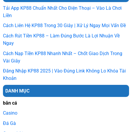
Tải App KP88 Chuẩn Nhất Cho Điện Thoại – Vào Là Chơi
Liền
Cách Liên Hệ KP88 Trong 30 Giây | Xử Lý Ngay Mọi Vấn Đề
Cách Rút Tiền KP88 – Làm Đúng Bước Là Lợi Nhuận Về
Ngay
Cách Nạp Tiền KP88 Nhanh Nhất – Chốt Giao Dịch Trong
Vài Giây
Đăng Nhập KP88 2025 | Vào Đúng Link Không Lo Khóa Tài
Khoản
DANH MỤC
bắn cá
Casino
Đá Gà