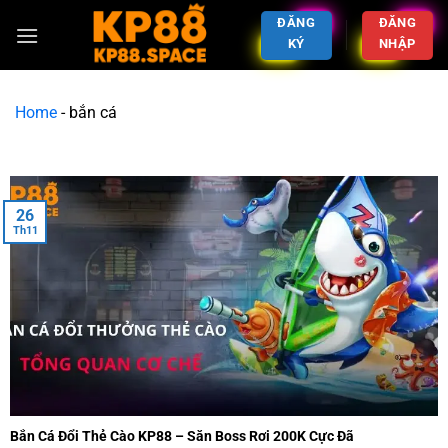
ĐĂNG
ĐĂNG
KÝ
NHẬP
Home
-
bắn cá
26
Th11
Bắn Cá Đổi Thẻ Cào KP88 – Săn Boss Rơi 200K Cực Đã