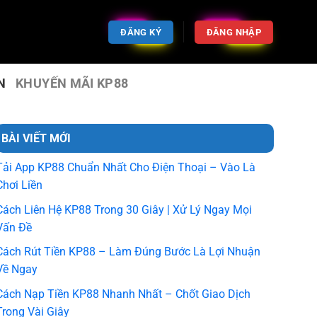
ĐĂNG KÝ
ĐĂNG NHẬP
N
KHUYẾN MÃI KP88
BÀI VIẾT MỚI
Tải App KP88 Chuẩn Nhất Cho Điện Thoại – Vào Là
Chơi Liền
Cách Liên Hệ KP88 Trong 30 Giây | Xử Lý Ngay Mọi
Vấn Đề
Cách Rút Tiền KP88 – Làm Đúng Bước Là Lợi Nhuận
Về Ngay
Cách Nạp Tiền KP88 Nhanh Nhất – Chốt Giao Dịch
Trong Vài Giây