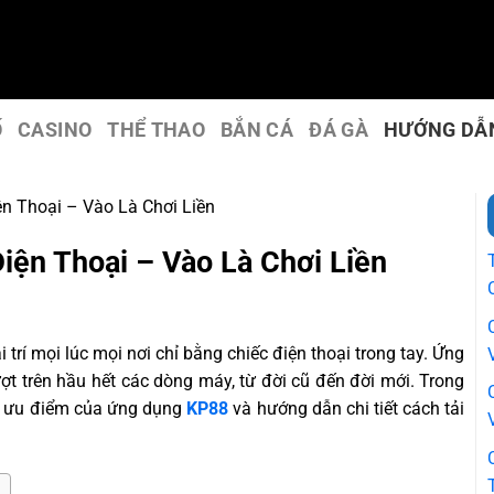
Ố
CASINO
THỂ THAO
BẮN CÁ
ĐÁ GÀ
HƯỚNG DẪ
n Thoại – Vào Là Chơi Liền
iện Thoại – Vào Là Chơi Liền
i trí mọi lúc mọi nơi chỉ bằng chiếc điện thoại trong tay. Ứng
t trên hầu hết các dòng máy, từ đời cũ đến đời mới. Trong
ạt ưu điểm của ứng dụng
KP88
và hướng dẫn chi tiết cách tải