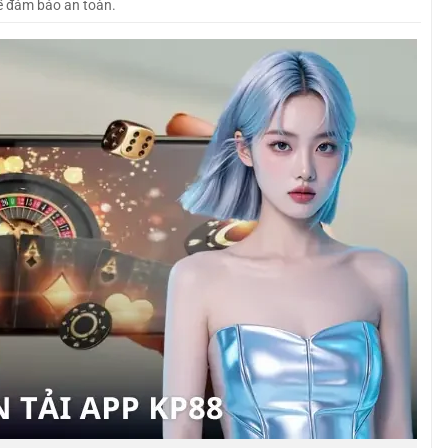
ể đảm bảo an toàn.