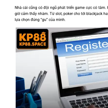
Nhà cái cũng có đội ngũ phát triển game cực có tâm. H
giờ cảm thấy nhàm. Từ slot, poker cho tới blackjack ha
lựa chọn đúng “gu” của mình.