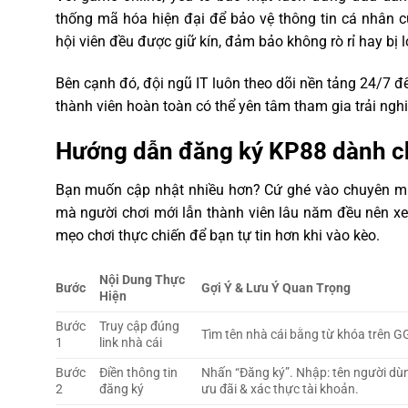
thống mã hóa hiện đại để bảo vệ thông tin cá nhân c
hội viên đều được giữ kín, đảm bảo không rò rỉ hay bị l
Bên cạnh đó, đội ngũ IT luôn theo dõi nền tảng 24/7 để
thành viên hoàn toàn có thể yên tâm tham gia trải ng
Hướng dẫn đăng ký KP88 dành c
Bạn muốn cập nhật nhiều hơn? Cứ ghé vào chuyên 
mà người chơi mới lẫn thành viên lâu năm đều nên 
mẹo chơi thực chiến để bạn tự tin hơn khi vào kèo.
Nội Dung Thực
Bước
Gợi Ý & Lưu Ý Quan Trọng
Hiện
Bước
Truy cập đúng
Tìm tên nhà cái bằng từ khóa trên 
1
link nhà cái
Bước
Điền thông tin
Nhấn “Đăng ký”. Nhập: tên người dùng
2
đăng ký
ưu đãi & xác thực tài khoản.