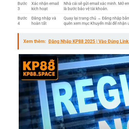
Bước
Xác nhận email
Nhà cái sẽ gửi email xác minh. Mở e
3
kích hoạt
là bước bảo vệ tài khoản.
Bước
Đăng nhập và
Quay lại trang chủ → Đăng nhập bằng
4
hoàn tất
quên xem mục Khuyến mãi để nhận ư
Xem thêm:
Đăng Nhập KP88 2025 | Vào Đúng Link