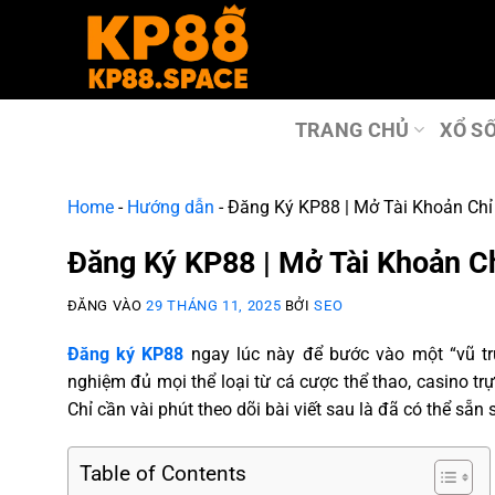
TRANG CHỦ
XỔ S
Home
-
Hướng dẫn
-
Đăng Ký KP88 | Mở Tài Khoản Chỉ
Đăng Ký KP88 | Mở Tài Khoản C
ĐĂNG VÀO
29 THÁNG 11, 2025
BỞI
SEO
Đăng ký KP88
ngay lúc này để bước vào một “vũ tr
nghiệm đủ mọi thể loại từ cá cược thể thao, casino trự
Chỉ cần vài phút theo dõi bài viết sau là đã có thể sẵn 
Table of Contents