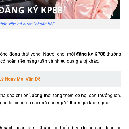
ận vibe cá cược “chuẩn bài”
 cộng đồng thất vọng. Người chơi mới
đăng ký KP88
thường
ó hoàn tiền hằng tuần và nhiều quà giá trị khác.
 Lý Ngay Mọi Vấn Đề
ha khá chi phí, đồng thời tăng thêm cơ hội săn thưởng lớn.
 ghé lại cũng có cái mới cho người tham gia khám phá.
h sách quan tâm. Chúng tôi hiểu điều đó nên áp dụng hệ