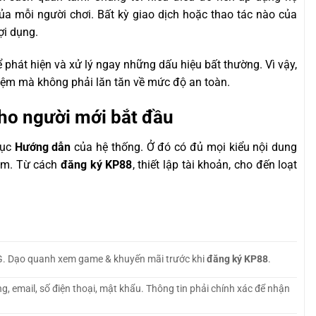
ủa mỗi người chơi. Bất kỳ giao dịch hoặc thao tác nào của
ợi dụng.
 phát hiện và xử lý ngay những dấu hiệu bất thường. Vì vậy,
hiệm mà không phải lăn tăn về mức độ an toàn.
ho người mới bắt đầu
mục
Hướng dẫn
của hệ thống. Ở đó có đủ mọi kiểu nội dung
xem. Từ cách
đăng ký KP88
, thiết lập tài khoản, cho đến loạt
GG. Dạo quanh xem game & khuyến mãi trước khi
đăng ký KP88
.
, email, số điện thoại, mật khẩu. Thông tin phải chính xác để nhận