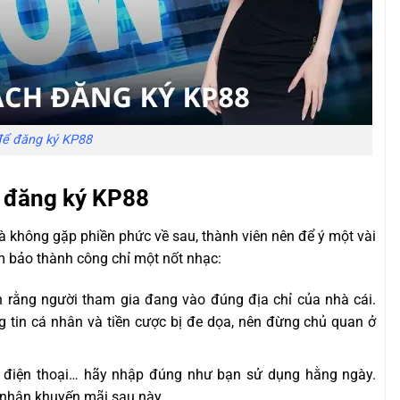
để đăng ký KP88
i đăng ký KP88
và không gặp phiền phức về sau, thành viên nên để ý một vài
m bảo thành công chỉ một nốt nhạc:
n rằng người tham gia đang vào đúng địa chỉ của nhà cái.
g tin cá nhân và tiền cược bị đe dọa, nên đừng chủ quan ở
 số điện thoại… hãy nhập đúng như bạn sử dụng hằng ngày.
ặc nhận khuyến mãi sau này.