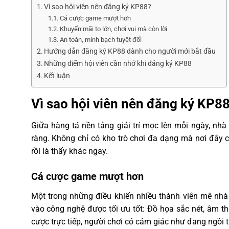
Vì sao hội viên nên đăng ký KP88?
Cá cược game mượt hơn
Khuyến mãi to lớn, chơi vui mà còn lời
An toàn, minh bạch tuyệt đối
Hướng dẫn đăng ký KP88 dành cho người mới bắt đầu
Những điểm hội viên cần nhớ khi đăng ký KP88
Kết luận
Vì sao hội viên nên đăng ký KP8
Giữa hàng tá nền tảng giải trí mọc lên mỗi ngày, nhà
ràng. Không chỉ có kho trò chơi đa dạng mà nơi đây c
rồi là thấy khác ngay.
Cá cược game mượt hơn
Một trong những điều khiến nhiều thành viên mê nhà 
vào công nghệ được tối ưu tốt: Đồ họa sắc nét, âm t
cược trực tiếp, người chơi có cảm giác như đang ngồi 